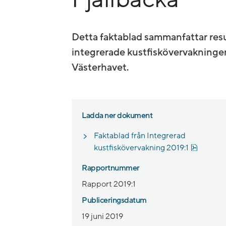
Detta faktablad sammanfattar res
integrerade kustfiskövervakningen
Västerhavet.
Ladda ner dokument
Faktablad från Integrerad
Pdf, 473
kustfiskövervakning 2019:1
Rapportnummer
Rapport 2019:1
Publiceringsdatum
19 juni 2019