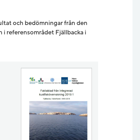
ultat och bedömningar från den
 i referensområdet Fjällbacka i
.8 kB, öppnas i nytt fönster.