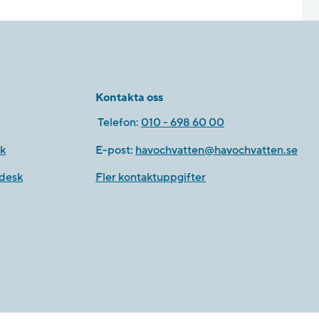
Kontakta oss
Telefon:
010 - 698 60 00
k
E-post:
havochvatten@havochvatten.se
desk
Fler kontaktuppgifter