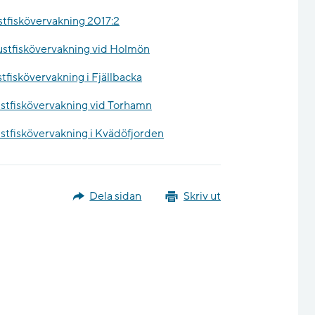
stfiskövervakning 2017:2
kustfiskövervakning vid Holmön
tfiskövervakning i Fjällbacka
ustfiskövervakning vid Torhamn
ustfiskövervakning i Kvädöfjorden
Dela sidan
Skriv ut