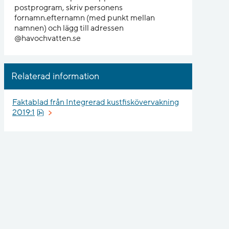
postprogram, skriv personens
fornamn.efternamn (med punkt mellan
namnen) och lägg till adressen
@havochvatten.se
Relaterad information
Faktablad från Integrerad kustfiskövervakning
Pdf, 473.8 kB, öppnas i nytt fönster.
2019:1