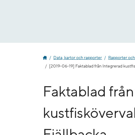
Gå
till
innehåll
Data, kartor och rapporter
Rapporter och
[2019-06-19] Faktablad från Integrerad kustfi
Faktablad från
kustfisköverva
Fjällbacka