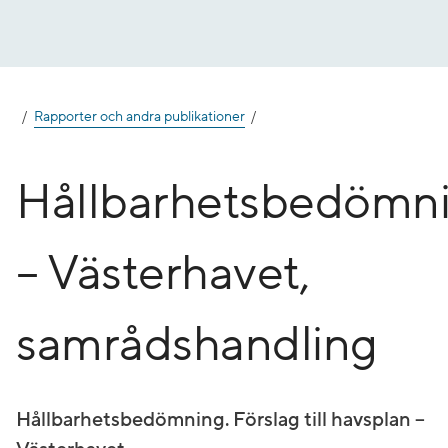
Gå
till
innehåll
Rapporter och andra publikationer
Hållbarhetsbedömn
– Västerhavet,
samrådshandling
Hållbarhetsbedömning. Förslag till havsplan –