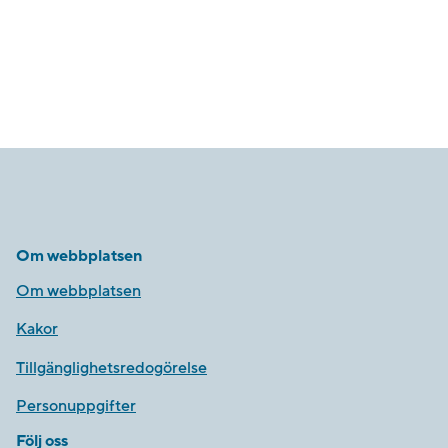
Om webbplatsen
Om webbplatsen
Kakor
Tillgänglighetsredogörelse
Personuppgifter
Följ oss