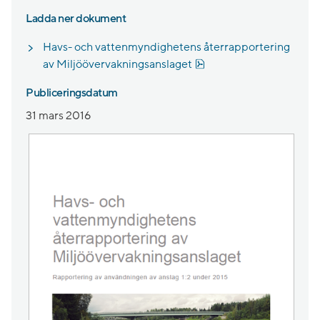
Ladda ner dokument
Havs- och vattenmyndighetens återrapportering
Pdf, 555.1 kB, öppnas i 
av Miljöövervakningsanslaget
Publiceringsdatum
31 mars 2016