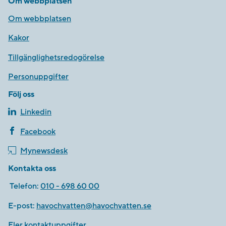
Om webbplatsen
Om webbplatsen
Kakor
Tillgänglighetsredogörelse
Personuppgifter
Följ oss
Linkedin
Facebook
Mynewsdesk
Kontakta oss
Telefon:
010 - 698 60 00
E-post:
havochvatten@havochvatten.se
Fler kontaktuppgifter