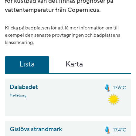
för kustbad kan det finnas prognoser på
vattentemperatur från Copernicus.
Klicka på badplatsen för att få mer information om till
exempel den senaste provtagningen och badplatsens
klassificering.
Lista
Karta
Dalabadet
17.6°C
Trelleborg
Gislövs strandmark
17.4°C