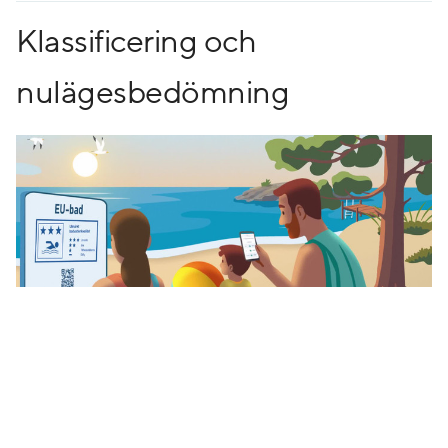
Klassificering och
nulägesbedömning
Filmen vänder sig till dig som vill veta skillnaden mellan
klassificering av badvattenkvalitet och nulägesbedömning.