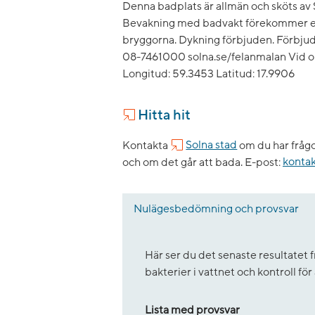
Denna badplats är allmän och sköts av S
Bevakning med badvakt förekommer ej
bryggorna. Dykning förbjuden. Förbjud
08-7461000 solna.se/felanmalan Vid ol
Longitud: 59.3453 Latitud: 17.9906
Hitta hit
Kontakta
Solna stad
om du har frågo
och om det går att bada.
E-post:
konta
Nulägesbedömning och provsvar
Här ser du det senaste resultate
bakterier i vattnet och kontroll fö
Lista med provsvar