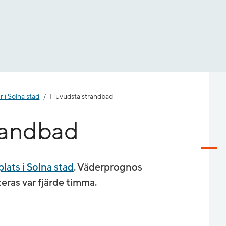
r i Solna stad
Huvudsta strandbad
randbad
lats i Solna stad
. Väderprognos
ras var fjärde timma.