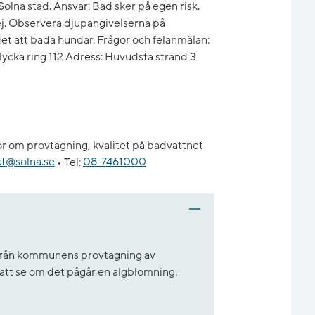
olna stad. Ansvar: Bad sker på egen risk.
. Observera djupangivelserna på
et att bada hundar. Frågor och felanmälan:
ycka ring 112 Adress: Huvudsta strand 3
r om provtagning, kvalitet på badvattnet
kt@solna.se
•
Tel:
08-7461000
t från kommunens provtagning av
r att se om det pågår en algblomning.