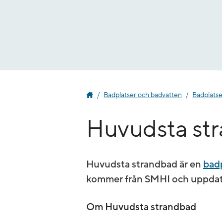
Gå
till
innehåll
Badplatser och badvatten
Badplatse
Huvudsta st
Huvudsta strandbad är en
badp
kommer från SMHI och uppdate
Om Huvudsta strandbad