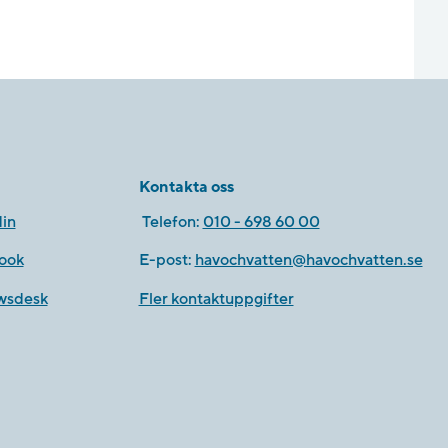
Kontakta oss
in
Telefon:
010 - 698 60 00
ook
E-post:
havochvatten@havochvatten.se
wsdesk
Fler kontaktuppgifter