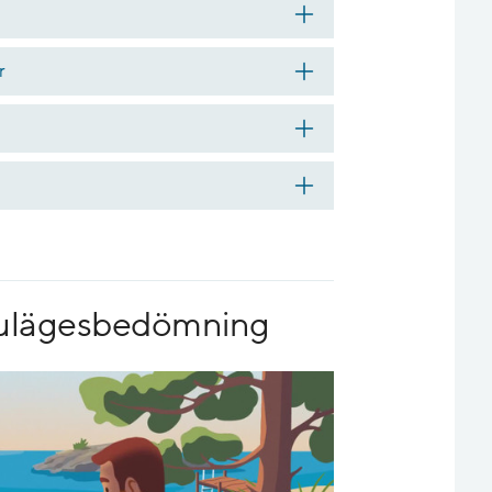
r
 nulägesbedömning