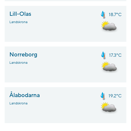
Lill-Olas
18.7°C
Landskrona
Norreborg
17.3°C
Landskrona
Ålabodarna
19.2°C
Landskrona