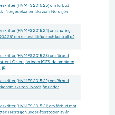
reskrifter (HVMFS 2015:25) om förbud
rsk i Norges ekonomiska zon i Nordsjön
, 13.6 kB.
eskrifter (HVMFS 2015:24) om ändring i
004:25) om resurstillträde och kontroll på
reskrifter (HVMFS 2015:23) om förbud
kevatten i Östersjön inom ICES-delområden
pdf, 80.3 kB.
5
reskrifter (HVMFS 2015:22) om förbud
 ekonomiska zon i Nordsjön under
B.
eskrifter (HVMFS 2015:21) om förbud mot
vatten i Nordsjön under återstoden av år