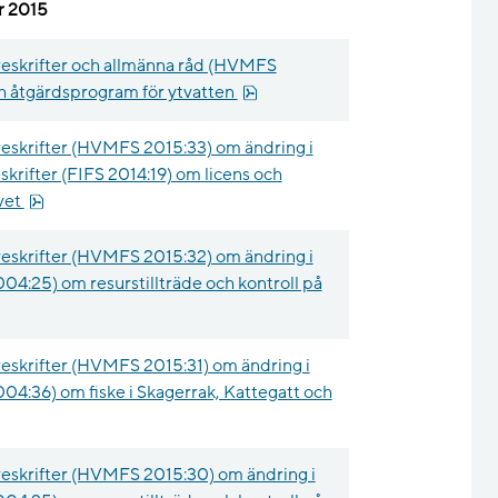
r 2015
eskrifter och allmänna råd (HVMFS
pdf, 51.7 kB.
h åtgärdsprogram för ytvatten
eskrifter (HVMFS 2015:33) om ändring i
krifter (FIFS 2014:19) om licens och
pdf, 18.4 kB.
avet
eskrifter (HVMFS 2015:32) om ändring i
004:25) om resurstillträde och kontroll på
eskrifter (HVMFS 2015:31) om ändring i
004:36) om fiske i Skagerrak, Kattegatt och
eskrifter (HVMFS 2015:30) om ändring i