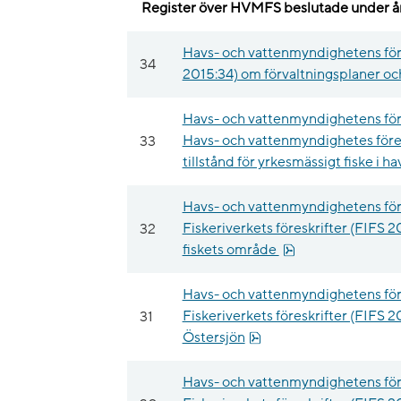
Register över HVMFS beslutade under å
Havs- och vattenmyndighetens för
34
2015:34) om förvaltningsplaner oc
Havs- och vattenmyndighetens för
33
Havs- och vattenmyndighetes föres
tillstånd för yrkesmässigt fiske i h
Havs- och vattenmyndighetens för
32
Fiskeriverkets föreskrifter (FIFS 2
pdf, 130.2 kB.
fiskets område
Havs- och vattenmyndighetens för
31
Fiskeriverkets föreskrifter (FIFS 2
pdf, 93.7 kB.
Östersjön
Havs- och vattenmyndighetens för