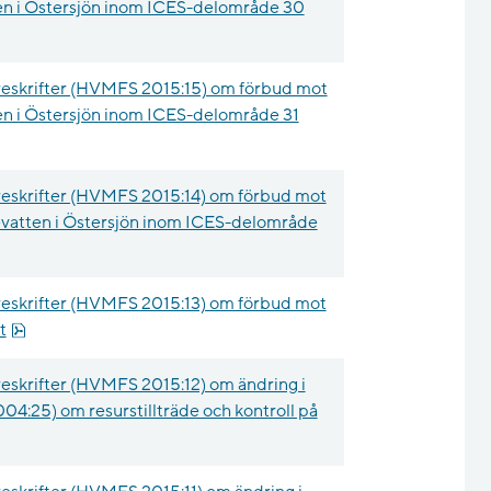
atten i Östersjön inom ICES-delområde 30
 15.1 kB.
reskrifter (HVMFS 2015:15) om förbud mot
atten i Östersjön inom ICES-delområde 31
 16.9 kB.
eskrifter (HVMFS 2015:14) om förbud mot
iskevatten i Östersjön inom ICES-delområde
df, 16.3 kB.
eskrifter (HVMFS 2015:13) om förbud mot
pdf, 12.2 kB.
t
eskrifter (HVMFS 2015:12) om ändring i
004:25) om resurstillträde och kontroll på