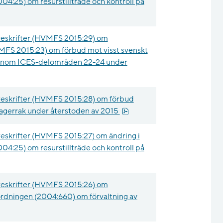
004:25) om resurstillträde och kontroll på
reskrifter (HVMFS 2015:29) om
MFS 2015:23) om förbud mot visst svenskt
jön inom ICES-delområden 22-24 under
B.
reskrifter (HVMFS 2015:28) om förbud
pdf, 14.2 kB.
 Skagerrak under återstoden av 2015
eskrifter (HVMFS 2015:27) om ändring i
004:25) om resurstillträde och kontroll på
reskrifter (HVMFS 2015:26) om
rordningen (2004:660) om förvaltning av
28.4 kB.