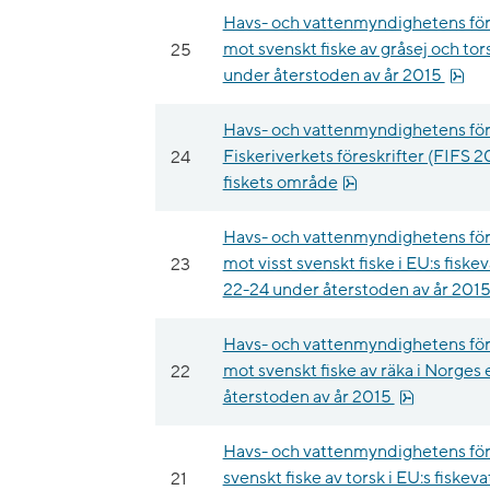
Havs- och vattenmyndighetens fö
25
mot svenskt fiske av gråsej och to
pdf
under återstoden av år 2015
Havs- och vattenmyndighetens för
24
Fiskeriverkets föreskrifter (FIFS 2
pdf, 35 kB.
fiskets område
Havs- och vattenmyndighetens fö
23
mot visst svenskt fiske i EU:s fis
22-24 under återstoden av år 201
Havs- och vattenmyndighetens fö
22
mot svenskt fiske av räka i Norges
pdf, 12.3 k
återstoden av år 2015
Havs- och vattenmyndighetens för
21
svenskt fiske av torsk i EU:s fiske