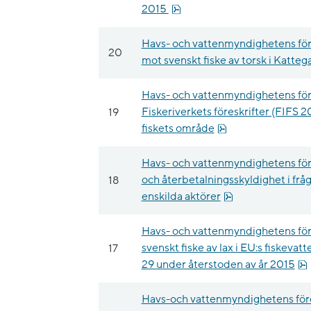
pdf, 13.9 kB.
2015
Havs- och vattenmyndighetens fö
20
mot svenskt fiske av torsk i Katte
Havs- och vattenmyndighetens för
19
Fiskeriverkets föreskrifter (FIFS 2
pdf, 31.5 kB.
fiskets område
Havs- och vattenmyndighetens för
18
och återbetalningsskyldighet i fråg
pdf, 24.4 kB.
enskilda aktörer
Havs- och vattenmyndighetens för
17
svenskt fiske av lax i EU:s fiskev
29 under återstoden av år 2015
Havs-och vattenmyndighetens för