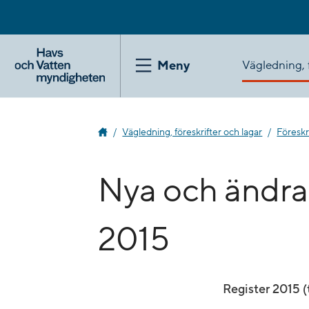
Gå
till
innehåll
Vägledning, f
Meny
Vägledning, föreskrifter och lagar
Föreskr
Nya och ändrad
2015
Register 2015 (