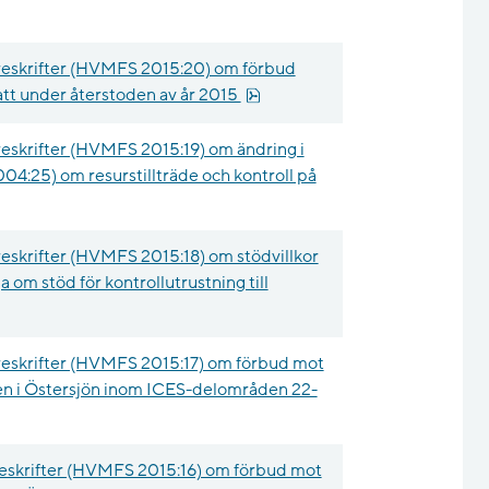
reskrifter (HVMFS 2015:20) om förbud
pdf, 14.2 kB.
gatt under återstoden av år 2015
eskrifter (HVMFS 2015:19) om ändring i
004:25) om resurstillträde och kontroll på
eskrifter (HVMFS 2015:18) om stödvillkor
a om stöd för kontrollutrustning till
eskrifter (HVMFS 2015:17) om förbud mot
atten i Östersjön inom ICES-delområden 22-
pdf, 15.5 kB.
eskrifter (HVMFS 2015:16) om förbud mot