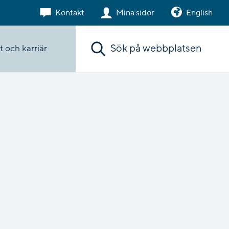
Kontakt
Mina sidor
English
Sök. Sökförslagen presenteras under sökr
 och karriär