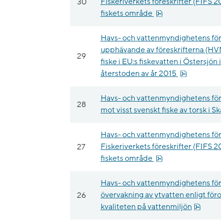
30
Fiskeriverkets föreskrifter (FIFS 2
pdf, 11.9 kB.
fiskets område
Havs- och vattenmyndighetens fö
upphävande av föreskrifterna (HV
29
fiske i EU:s fiskevatten i Östers
pdf, 10.1 k
återstoden av år 2015
Havs- och vattenmyndighetens fö
28
mot visst svenskt fiske av torsk i
Havs- och vattenmyndighetens för
27
Fiskeriverkets föreskrifter (FIFS 2
pdf, 30 kB.
fiskets område
Havs- och vattenmyndighetens fö
26
övervakning av ytvatten enligt fö
pdf, 1
kvaliteten på vattenmiljön