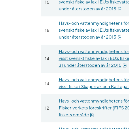
16
svenskt fiske av lax i EU:s fiskev
pdf,
under återstoden av år 2015
Havs- och vattenmyndighetens fö
15
svenskt fiske av lax i EU:s fiskev
pdf,
under återstoden av år 2015
Havs- och vattenmyndighetens för
14
visst svenskt fiske av lax i EU:s f
p
31 under återstoden av år 2015
Havs- och vattenmyndighetens för
13
visst fiske i Skagerrak och Kattegat
Havs- och vattenmyndighetens för
12
Fiskeriverkets föreskrifter (FIFS 2
pdf, 101.6 kB.
fiskets område