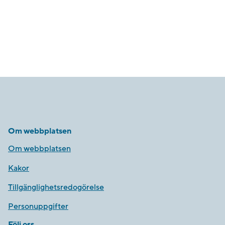
Om webbplatsen
Om webbplatsen
Kakor
Tillgänglighetsredogörelse
Personuppgifter
Följ oss