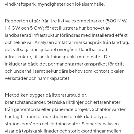
vindkraftspark, myndigheter och lokalsamhälle.
Rapporten utgår från tre fiktiva exempelparker (500 MW,
1,4 GW och 5 GW) för att illustrera hur behovet av
landbaserad infrastruktur förändras med installerad effekt
och teknikval. Analysen omfattar markanspråk från landtag,
det vill säga där sjökabel övergår till landbaserad
infrastruktur, till anslutningspunkt mot elnätet. Det
inkluderar både det permanenta markanspråket för drift
och underhåll samt sekundära behov som kontorslokaler,
verkstäder och hamnkapacitet.
Metodiken bygger på litteraturstudier,
branschstandarder, tekniska riktlinjer och erfarenheter
från genomförda eller planerade projekt. Schablonvärden
har tagits fram för markbehov för olika kabeltyper,
stationsområden och ledningsgator. Scenarioanalysen
visar på typiska skillnader och storleksordningar mellan