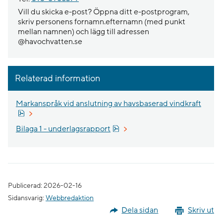
Vill du skicka e-post? Öppna ditt e-postprogram,
skriv personens fornamn.efternamn (med punkt
mellan namnen) och lägg till adressen
@havochvatten.se
Relaterad information
Markanspråk vid anslutning av havsbaserad vindkraft
Pdf, 1.8 MB.
Pdf, 2.6 MB.
Bilaga 1 - underlagsrapport
Publicerad: 2026-02-16
Sidansvarig:
Webbredaktion
Dela sidan
Skriv ut