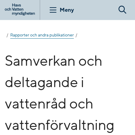
Gå
till
Meny
Sök
innehåll
Rapporter och andra publikationer
Samverkan och
deltagande i
vattenråd och
vattenförvaltning