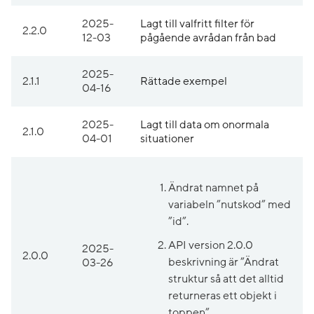
2025-
Lagt till valfritt filter för
2.2.0
12-03
pågående avrådan från bad
2025-
2.1.1
Rättade exempel
04-16
2025-
Lagt till data om onormala
2.1.0
04-01
situationer
Ändrat namnet på
variabeln ”nutskod” med
”id”.
API version 2.0.0
2025-
2.0.0
beskrivning är ”Ändrat
03-26
struktur så att det alltid
returneras ett objekt i
toppen”