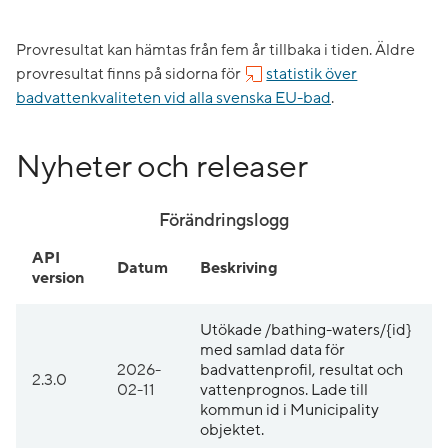
Provresultat kan hämtas från fem år tillbaka i tiden. Äldre
provresultat finns på sidorna för
statistik över
badvattenkvaliteten vid alla svenska EU-bad
.
Nyheter och releaser
Förändringslogg
API
Datum
Beskriving
version
Utökade /bathing-waters/{id}
med samlad data för
2026-
badvattenprofil, resultat och
2.3.0
02-11
vattenprognos. Lade till
kommun id i Municipality
objektet.