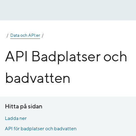
Gå
till
innehåll
Data och API:er
API Badplatser och
badvatten
Hitta på sidan
Ladda ner
API för badplatser och badvatten