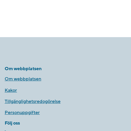
Om webbplatsen
Om webbplatsen
Kakor
Tillgänglighetsredogörelse
Personuppgifter
Följ oss