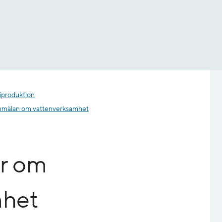
giproduktion
mälan om vattenverksamhet
ar om
mhet