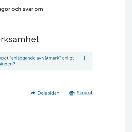
rågor och svar om
erksamhet
ppet "anläggande av våtmark" enligt
dningen?
Dela sidan
Skriv ut