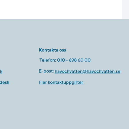
Kontakta oss
Telefon:
010 - 698 60 00
k
E-post:
havochvatten@havochvatten.se
desk
Fler kontaktuppgifter