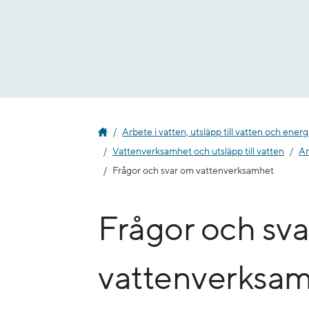
Gå
till
innehåll
Arbete i vatten, utsläpp till vatten och ener
Vattenverksamhet och utsläpp till vatten
An
Frågor och svar om vattenverksamhet
Frågor och sv
vattenverksa