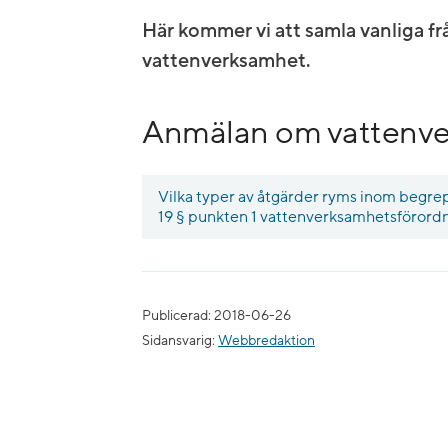
Här kommer vi att samla vanliga f
vattenverksamhet.
Anmälan om vattenv
Vilka typer av åtgärder ryms inom begre
19 § punkten 1 vatten­verksamhets­föror
Publicerad: 2018-06-26
Sidansvarig:
Webbredaktion