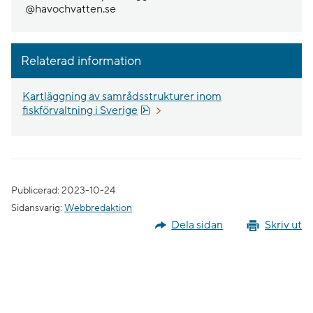
@havochvatten.se
Relaterad information
Kartläggning av samrådsstrukturer inom
Pdf, 2.8 MB.
fiskförvaltning i Sverige
Publicerad: 2023-10-24
Sidansvarig:
Webbredaktion
Dela sidan
Skriv ut