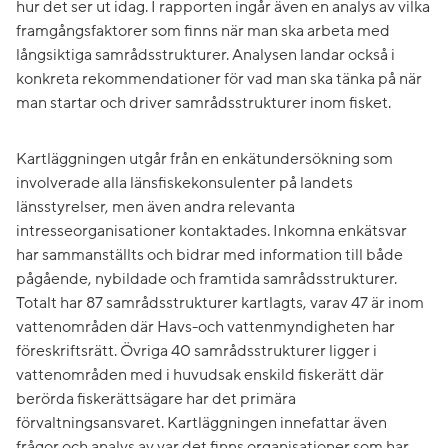
hur det ser ut idag. I rapporten ingår även en analys av vilka
framgångsfaktorer som finns när man ska arbeta med
långsiktiga samrådsstrukturer. Analysen landar också i
konkreta rekommendationer för vad man ska tänka på när
man startar och driver samrådsstrukturer inom fisket.
Kartläggningen utgår från en enkätundersökning som
involverade alla länsfiskekonsulenter på landets
länsstyrelser, men även andra relevanta
intresseorganisationer kontaktades. Inkomna enkätsvar
har sammanställts och bidrar med information till både
pågående, nybildade och framtida samrådsstrukturer.
Totalt har 87 samrådsstrukturer kartlagts, varav 47 är inom
vattenområden där Havs-och vattenmyndigheten har
föreskriftsrätt. Övriga 40 samrådsstrukturer ligger i
vattenområden med i huvudsak enskild fiskerätt där
berörda fiskerättsägare har det primära
förvaltningsansvaret. Kartläggningen innefattar även
frågor och analys av var det finns organisationer som har