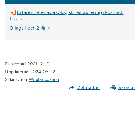
Erfarenheter av ekologisk restaurering i kust och
Länk till annan webbplats.
hav
Xlsx, 44.1 kB.
Bilaga 1 och 2
Publicerad: 2021-12-10
Uppdaterad: 2024-05-22
Sidansvarig:
Webbredaktion
Dela sidan
Skriv ut