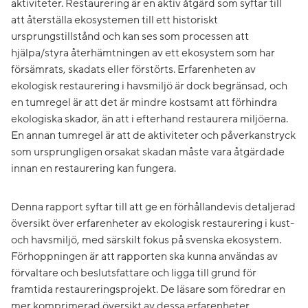
aktiviteter. Restaurering är en aktiv åtgärd som syftar till
att återställa ekosystemen till ett historiskt
ursprungstillstånd och kan ses som processen att
hjälpa/styra återhämtningen av ett ekosystem som har
försämrats, skadats eller förstörts. Erfarenheten av
ekologisk restaurering i havsmiljö är dock begränsad, och
en tumregel är att det är mindre kostsamt att förhindra
ekologiska skador, än att i efterhand restaurera miljöerna.
En annan tumregel är att de aktiviteter och påverkanstryck
som ursprungligen orsakat skadan måste vara åtgärdade
innan en restaurering kan fungera.
Denna rapport syftar till att ge en förhållandevis detaljerad
översikt över erfarenheter av ekologisk restaurering i kust-
och havsmiljö, med särskilt fokus på svenska ekosystem.
Förhoppningen är att rapporten ska kunna användas av
förvaltare och beslutsfattare och ligga till grund för
framtida restaureringsprojekt. De läsare som föredrar en
mer komprimerad översikt av dessa erfarenheter