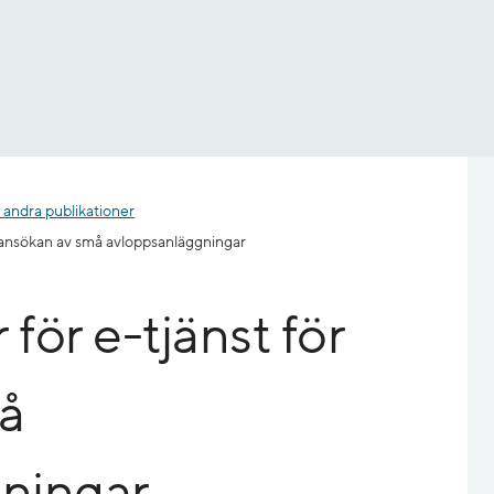
 andra publikationer
r ansökan av små avloppsanläggningar
 för e-tjänst för
å
ningar