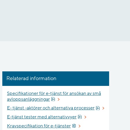
Relaterad information
Specifikationer för e-tjänst för ansökan av små
Pdf, 2.6 MB.
avloppsanläggningar
Pdf, 431.1 kB.
E- tjänst -aktörer och alternativa processer
Pdf, 1.5 MB.
E-tjänst tester med alternativvyer
Xlsx, 40 kB.
Kravspecifikation för e-tjänster