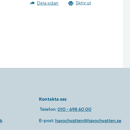
Dela sidan
Skriv ut
Kontakta oss
Telefon:
010 - 698 60 00
k
E-post:
havochvatten@havochvatten.se