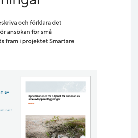
skriva och förklara det
för ansökan för små
s fram i projektet Smartare
an av
MB.
cesser
Pdf, 1.5 MB.
x, 40 kB.