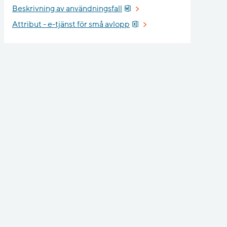
Docx, 61.7 kB.
Beskrivning av användningsfall
Xlsx, 487.3 kB.
Attribut - e-tjänst för små avlopp