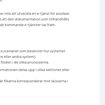
n.
inte att utveckla en e-tjänst för ansökan
 att den dokumentation som tillhandhålls
när kommande e-tjänster tas fram.
ra scenarier som beskriver hur systemet
 eller andra system).
 flöden i de olika processerna.
rmationen delas upp i olika sektioner eller
där flikarna korresponderar mot skisserna i