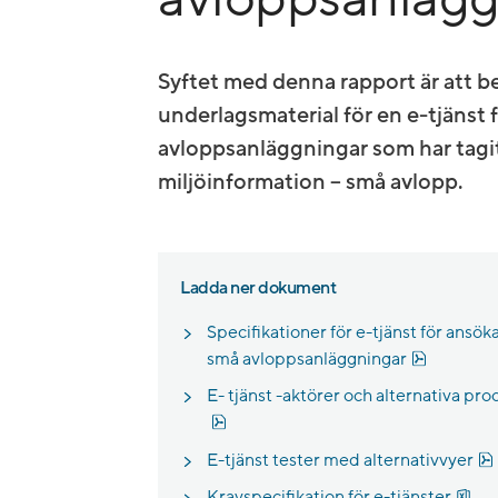
Syftet med denna rapport är att be
underlagsmaterial för en e-tjänst 
avloppsanläggningar som har tagit
miljöinformation – små avlopp.
Ladda ner dokument
Specifikationer för e-tjänst för ansök
Pdf, 2.6 
små avloppsanläggningar
E- tjänst -aktörer och alternativa pro
Pdf, 431.1 kB.
E-tjänst tester med alternativvyer
Xls
Kravspecifikation för e-tjänster