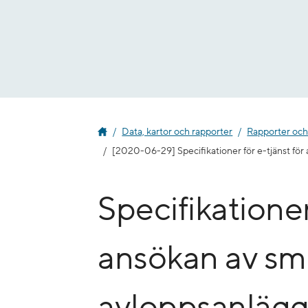
Gå
till
innehåll
Data, kartor och rapporter
Rapporter och
[2020-06-29] Specifikationer för e-tjänst fö
Specifikationer
ansökan av sm
avloppsanlägg