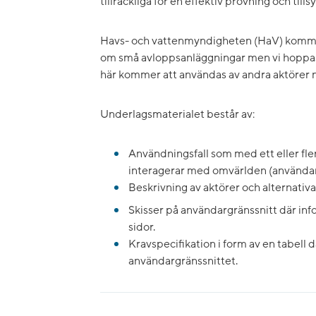
tillräckliga för en effektiv prövning och tillsy
Havs- och vattenmyndigheten (HaV) kommer 
om små avloppsanläggningar men vi hoppas
här kommer att användas av andra aktörer 
Underlagsmaterialet består av:
Användningsfall som med ett eller fle
interagerar med omvärlden (användare
Beskrivning av aktörer och alternativa
Skisser på användargränssnitt där info
sidor.
Kravspecifikation i form av en tabell 
användargränssnittet.