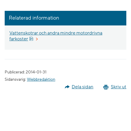
Relaterad information
Vattenskotrar och andra mindre motordrivna
Pdf, 2.7 MB, öppnas i nytt fönster.
farkoster
Publicerad: 2014-01-31
Sidansvarig:
Webbredaktion
Dela sidan
Skriv ut