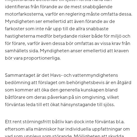
identifieras från förande av de mest snabbgående
motorfarkosterna, varför en reglering måste omfatta dessa.
Myndigheten ser emellertid att även förande av de
farkoster som inte når upp till de allra snabbaste
hastigheterna medför betydande risker både för miljö och
för förare, varför även dessa bör omfattas av vissa krav från
samhällets sida. Myndigheten anser emellertid att kraven
bör vara proportionerliga.
Sammantaget är det Havs- och vattenmyndighetens
bedömning att förslaget om behörighetsbevis är en åtgärd
som kommer att öka den generella kunskapen bland
båtförare om deras påverkan på sin omgivning, vilket
förväntas leda till ett ökat hänsynstagande till sjöss.
Ett rent störningsfritt båtliv kan dock inte förväntas bl.a.
eftersom alla människor har individuella uppfattningar om
vad som upplevs som störande. Möjligheten att skydda