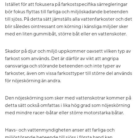
Istället för att fokusera på farkostspecifika särregleringar
bör fokus flyttas till farliga och miljöskadande beteenden
till sjöss. På detta sätt jämställs alla vattenfarkoster och det
blir således ointressant om körning i känsliga miljöer sker
med en liten gummibåt, större båt eller en vattenskoter.
Skador på djur och miljö uppkommer oavsett vilken typ av
farkost som används. Det är därför av vikt att angripa
oansvariga och störande beteenden och inte typer av
farkoster, även om vissa farkosttyper till större del används
för nöjeskörning än andra.
Den nöjeskörning som sker med vattenskotrar kommer på
detta sätt också omfattas i lika hög grad som nöjeskörning
med mindre racer-båtar eller större motorstarka båtar.
Havs- och vattenmyndigheten anser att farliga och
miljöstörande beteende till sjöss i första hand kan