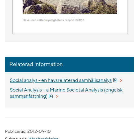
Relaterad information
Pdf, 4.4 M
Social analys - en havsrelaterad samhällsanalys
Social Analysis – a Marine Societal Analysis (engelsk
Pdf, 767.9 kB, öppnas i nytt fönster.
sammanfattning)
Publicerad: 2012-09-10