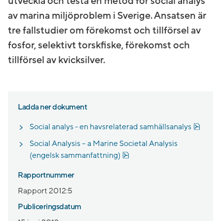
utveckla och testa en metod för social analys
av marina miljöproblem i Sverige. Ansatsen är
tre fallstudier om förekomst och tillförsel av
fosfor, selektivt torskfiske, förekomst och
tillförsel av kvicksilver.
Ladda ner dokument
Pdf, 4
Social analys - en havsrelaterad samhällsanalys
Social Analysis – a Marine Societal Analysis
Pdf, 767.9 kB, öppnas i nytt
(engelsk sammanfattning)
Rapportnummer
Rapport 2012:5
Publiceringsdatum