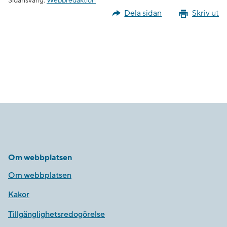
Sidansvarig:
Webbredaktion
Dela sidan
Skriv ut
Om webbplatsen
Om webbplatsen
Kakor
Tillgänglighetsredogörelse