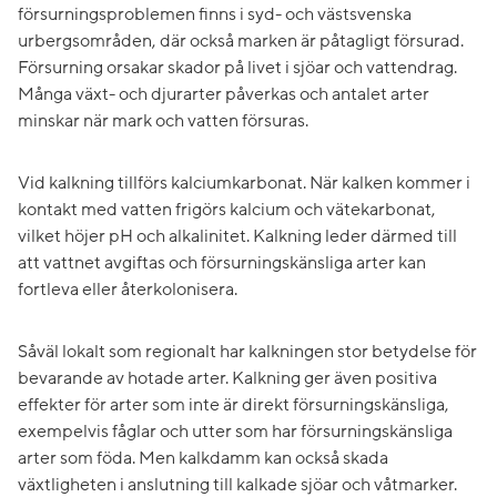
försurningsproblemen finns i syd- och västsvenska
urbergsområden, där också marken är påtagligt försurad.
Försurning orsakar skador på livet i sjöar och vattendrag.
Många växt- och djurarter påverkas och antalet arter
minskar när mark och vatten försuras.
Vid kalkning tillförs kalciumkarbonat. När kalken kommer i
kontakt med vatten frigörs kalcium och vätekarbonat,
vilket höjer pH och alkalinitet. Kalkning leder därmed till
att vattnet avgiftas och försurningskänsliga arter kan
fortleva eller återkolonisera.
Såväl lokalt som regionalt har kalkningen stor betydelse för
bevarande av hotade arter. Kalkning ger även positiva
effekter för arter som inte är direkt försurningskänsliga,
exempelvis fåglar och utter som har försurningskänsliga
arter som föda. Men kalkdamm kan också skada
växtligheten i anslutning till kalkade sjöar och våtmarker.