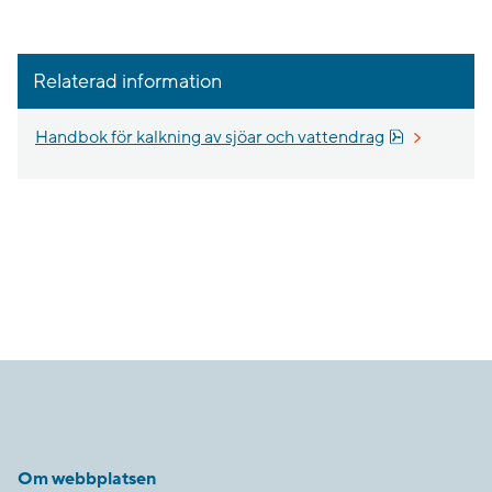
Relaterad information
Pdf, 3 MB, 
Handbok för kalkning av sjöar och vattendrag
Om webbplatsen