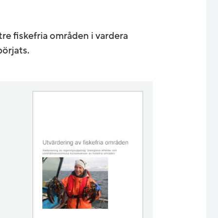
re fiskefria områden i vardera
örjats.
s i nytt fönster.