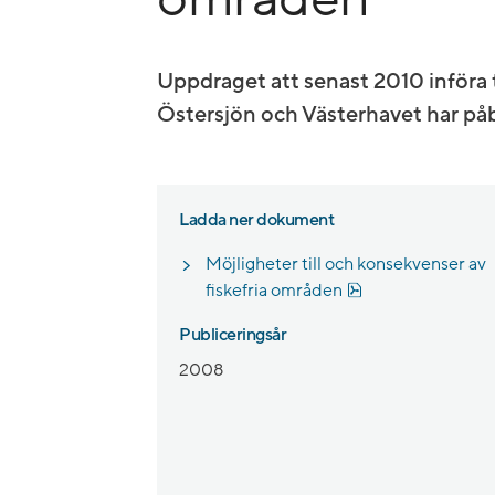
Uppdraget att senast 2010 införa t
Östersjön och Västerhavet har påb
Ladda ner dokument
Möjligheter till och konsekvenser av
Pdf, 1.4 MB, öppna
fiskefria områden
Publiceringsår
2008