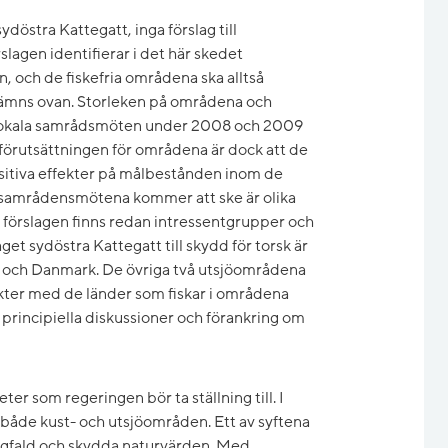
döstra Kattegatt, inga förslag till
lagen identifierar i det här skedet
 och de fiskefria områdena ska alltså
ämns ovan. Storleken på områdena och
 lokala samrådsmöten under 2008 och 2009
dförutsättningen för områdena är dock att de
sitiva effekter på målbestånden inom de
 samrådensmötena kommer att ske är olika
a förslagen finns redan intressentgrupper och
get sydöstra Kattegatt till skydd för torsk är
 och Danmark. De övriga två utsjöområdena
kter med de länder som fiskar i områdena
 principiella diskussioner och förankring om
eter som regeringen bör ta ställning till. I
både kust- och utsjöområden. Ett av syftena
ngfald och skydda naturvärden. Med