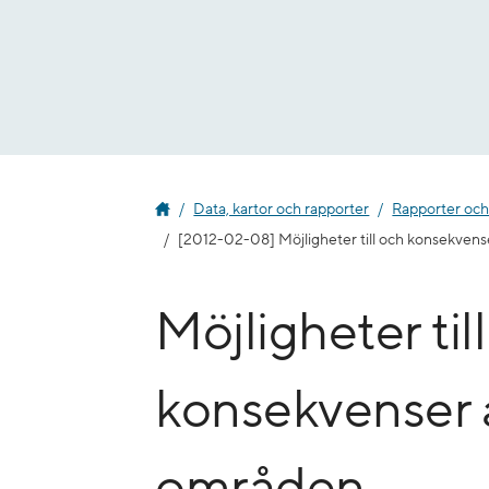
Gå
till
innehåll
Data, kartor och rapporter
Rapporter och
[2012-02-08] Möjligheter till och konsekvense
Möjligheter til
konsekvenser a
områden