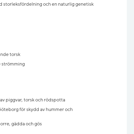
 storleksfördelning och en naturlig genetisk
ande torsk
e strömming
av piggvar, torsk och rödspotta
Göteborg för skydd av hummer och
orre, gädda och gös