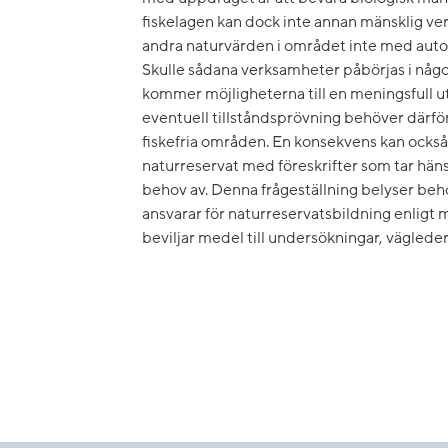
fiskelagen kan dock inte annan mänsklig ver
andra naturvärden i området inte med auto
Skulle sådana verksamheter påbörjas i någo
kommer möjligheterna till en meningsfull ut
eventuell tillståndsprövning behöver därför
fiskefria områden. En konsekvens kan också b
naturreservat med föreskrifter som tar hänsy
behov av. Denna frågeställning belyser be
ansvarar för naturreservatsbildning enligt
beviljar medel till undersökningar, väglede