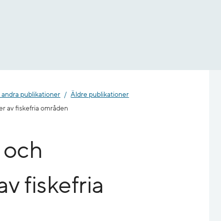
 andra publikationer
Äldre publikationer
r av fiskefria områden
l och
v fiskefria