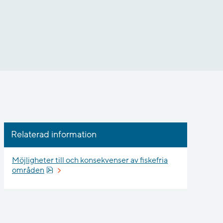
Relaterad information
Möjligheter till och konsekvenser av fiskefria
Pdf, 1.4 MB, öppnas i nytt fönster.
områden