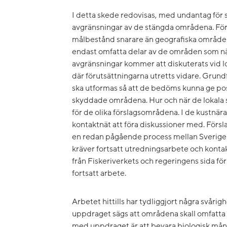
I detta skede redovisas, med undantag för sy
avgränsningar av de stängda områdena. Förs
målbestånd snarare än geografiska områden,
endast omfatta delar av de områden som n
avgränsningar kommer att diskuterats vid
där förutsättningarna utretts vidare. Grun
ska utformas så att de bedöms kunna ge po
skyddade områdena. Hur och när de lokala
för de olika förslagsområdena. I de kustnär
kontaktnät att föra diskussioner med. Försla
en redan pågående process mellan Sverige
kräver fortsatt utredningsarbete och konta
från Fiskeriverkets och regeringens sida för
fortsatt arbete.
Arbetet hittills har tydliggjort några svårigh
uppdraget sägs att områdena skall omfatta 
med uppdraget är att bevara biologisk må