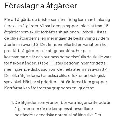
Föreslagna åtgärder
För att åtgärda de brister som finns idag kan man tänka sig
flera olika åtgärder. Vi har i denna rapport plockat fram 18
åtgärder som skulle förbättra situationen. I tabell 1. listas
de olika åtgärderna, en mer ingående beskrivning av dem
återfinns i avsnitt 3. Det finns emellertid en variation i hur
pass lätta åtgärderna är att genomföra, hur pass
kostsamma de är och hur pass betydelsefulla de skulle vara
för fiskbestånden. I tabell 1 listas bedömningar för detta,
mer ingående diskussion om det hela återfinns i avsnitt 4.
De olika åtgärderna har också olika effekter ur biologisk
synvinkel. Här har vi prioriterat åtgärderna i fem grupper.
Kortfattat kan åtgärderna grupperas enligt detta:
De åtgärder som vi anser bör vara högprioriterade är
åtgärder som rör de kompensationsodlade
beståndets genetiska potential på lång sikt. Det