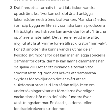
Det finns ett alternativ till att låta fisken vandra
uppströms kraftverken och det är att anlägga
lekområden nedströms kraftverken. Man ska således
i princip bygga en liten älv som ska kunna producera
tillräckligt med fisk som kan användas för att ”fräscha
upp” avelsmaterialet. Det är emellertid inte alltid
möjligt att få utrymme för en tillräcklig stor ”mini-älv”.
För att smolten ska kunna vandra ut när de är
fysiologiskt mogna för det kan man anlägga speciella
dammar för detta, där fisk kan lämna dammarna när
de själva vill. Det är ett lockande alternativ för
smoltutsättning, men det kräver att dammarna
skyddas för rovdjur och det är svårt att se
sjukdomsutbrott i tid i en sådan miljö. Men om
undersökningar visar att fördelarna överväger
nackdelarna bör man definitivt fundera över
utsättningsdammar. En ökad sjukdoms- eller
fenskadefrekvens strider mot