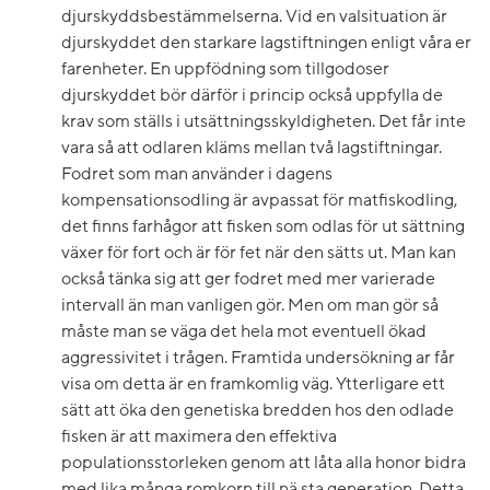
djurskyddsbestämmelserna. Vid en valsituation är
djurskyddet den starkare lagstiftningen enligt våra er
farenheter. En uppfödning som tillgodoser
djurskyddet bör därför i princip också uppfylla de
krav som ställs i utsättningsskyldigheten. Det får inte
vara så att odlaren kläms mellan två lagstiftningar.
Fodret som man använder i dagens
kompensationsodling är avpassat för matfiskodling,
det finns farhågor att fisken som odlas för ut sättning
växer för fort och är för fet när den sätts ut. Man kan
också tänka sig att ger fodret med mer varierade
intervall än man vanligen gör. Men om man gör så
måste man se väga det hela mot eventuell ökad
aggressivitet i trågen. Framtida undersökning ar får
visa om detta är en framkomlig väg. Ytterligare ett
sätt att öka den genetiska bredden hos den odlade
fisken är att maximera den effektiva
populationsstorleken genom att låta alla honor bidra
med lika många romkorn till nä sta generation. Detta