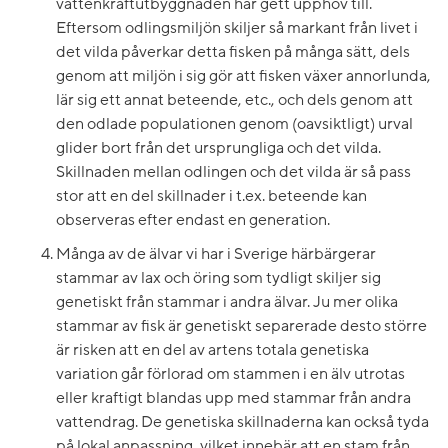
vattenkraftutbyggnaden har gett upphov till.
Eftersom odlingsmiljön skiljer så markant från livet i
det vilda påverkar detta fisken på många sätt, dels
genom att miljön i sig gör att fisken växer annorlunda,
lär sig ett annat beteende, etc., och dels genom att
den odlade populationen genom (oavsiktligt) urval
glider bort från det ursprungliga och det vilda.
Skillnaden mellan odlingen och det vilda är så pass
stor att en del skillnader i t.ex. beteende kan
observeras efter endast en generation.
Många av de älvar vi har i Sverige härbärgerar
stammar av lax och öring som tydligt skiljer sig
genetiskt från stammar i andra älvar. Ju mer olika
stammar av fisk är genetiskt separerade desto större
är risken att en del av artens totala genetiska
variation går förlorad om stammen i en älv utrotas
eller kraftigt blandas upp med stammar från andra
vattendrag. De genetiska skillnaderna kan också tyda
på lokal anpassning, vilket innebär att en stam från