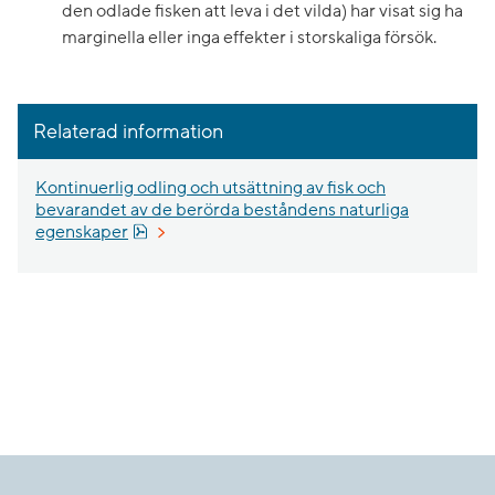
den odlade fisken att leva i det vilda) har visat sig ha
marginella eller inga effekter i storskaliga försök.
Relaterad information
Kontinuerlig odling och utsättning av fisk och
bevarandet av de berörda beståndens naturliga
Pdf, 1.8 MB, öppnas i nytt fönster.
egenskaper