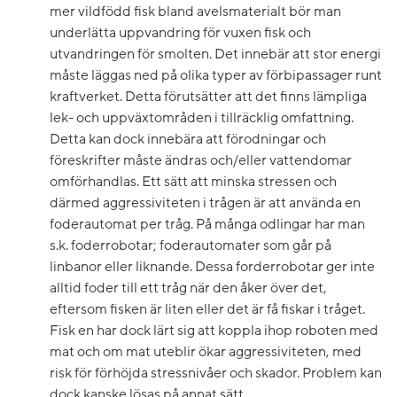
mer vildfödd fisk bland avelsmaterialt bör man
underlätta uppvandring för vuxen fisk och
utvandringen för smolten. Det innebär att stor energi
måste läggas ned på olika typer av förbipassager runt
kraftverket. Detta förutsätter att det finns lämpliga
lek- och uppväxtområden i tillräcklig omfattning.
Detta kan dock innebära att förodningar och
föreskrifter måste ändras och/eller vattendomar
omförhandlas. Ett sätt att minska stressen och
därmed aggressiviteten i trågen är att använda en
foderautomat per tråg. På många odlingar har man
s.k. foderrobotar; foderautomater som går på
linbanor eller liknande. Dessa forderrobotar ger inte
alltid foder till ett tråg när den åker över det,
eftersom fisken är liten eller det är få fiskar i tråget.
Fisk en har dock lärt sig att koppla ihop roboten med
mat och om mat uteblir ökar aggressiviteten, med
risk för förhöjda stressnivåer och skador. Problem kan
dock kanske lösas på annat sätt.