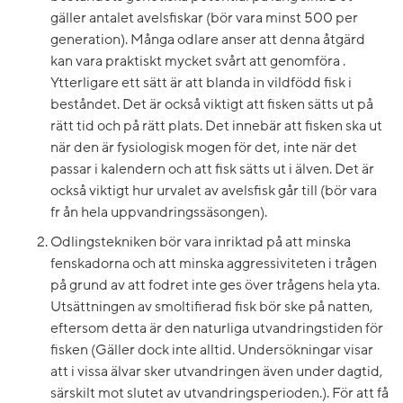
gäller antalet avelsfiskar (bör vara minst 500 per
generation). Många odlare anser att denna åtgärd
kan vara praktiskt mycket svårt att genomföra .
Ytterligare ett sätt är att blanda in vildfödd fisk i
beståndet. Det är också viktigt att fisken sätts ut på
rätt tid och på rätt plats. Det innebär att fisken ska ut
när den är fysiologisk mogen för det, inte när det
passar i kalendern och att fisk sätts ut i älven. Det är
också viktigt hur urvalet av avelsfisk går till (bör vara
fr ån hela uppvandringssäsongen).
Odlingstekniken bör vara inriktad på att minska
fenskadorna och att minska aggressiviteten i trågen
på grund av att fodret inte ges över trågens hela yta.
Utsättningen av smoltifierad fisk bör ske på natten,
eftersom detta är den naturliga utvandringstiden för
fisken (Gäller dock inte alltid. Undersökningar visar
att i vissa älvar sker utvandringen även under dagtid,
särskilt mot slutet av utvandringsperioden.). För att få