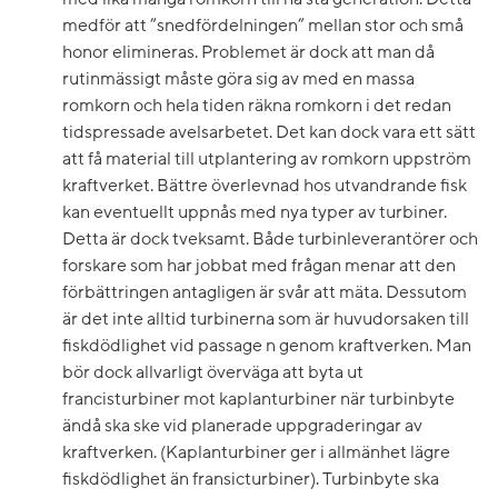
medför att ”snedfördelningen” mellan stor och små
honor elimineras. Problemet är dock att man då
rutinmässigt måste göra sig av med en massa
romkorn och hela tiden räkna romkorn i det redan
tidspressade avelsarbetet. Det kan dock vara ett sätt
att få material till utplantering av romkorn uppström
kraftverket. Bättre överlevnad hos utvandrande fisk
kan eventuellt uppnås med nya typer av turbiner.
Detta är dock tveksamt. Både turbinleverantörer och
forskare som har jobbat med frågan menar att den
förbättringen antagligen är svår att mäta. Dessutom
är det inte alltid turbinerna som är huvudorsaken till
fiskdödlighet vid passage n genom kraftverken. Man
bör dock allvarligt överväga att byta ut
francisturbiner mot kaplanturbiner när turbinbyte
ändå ska ske vid planerade uppgraderingar av
kraftverken. (Kaplanturbiner ger i allmänhet lägre
fiskdödlighet än fransicturbiner). Turbinbyte ska