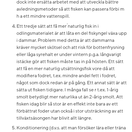
dock inte ersätta arbetet med att utveckla bättre
avledningsmetoder så att fisken kan passera förbi m
h a ett mindre vattenspill.
Ett tredje sätt att få mer ́naturlig fisk in i
odlingsmaterialet är att låta en del fiskyngel växa upp
i dammar. Problem med detta är att dammarna
kräver mycket skötsel och att risk för bottenfrysning
eller låga syrehalt er under vintern p.g.a. långvarigt
istäcke gör att fisken måste tas in på hösten. Ett sätt
att få en mer naturlig utsättningsfisk vore då att
modifiera fodret, t.ex. mindre andel fett i fodret,
något som dock redan är på gång. Ett annat sätt är att
sätta ut fisken tidigare. I många fall se r t.ex. 1-årig
smolt betydligt mer naturlika ut än 2-årig smolt. Att
fisken idag blir så stor är en effekt inte bara av ett
förbättrat foder utan också i stor utsträckning av att
tillväxtsäsongen har blivit allt längre.
Konditionering (d.v.s. att man försöker lära eller träna