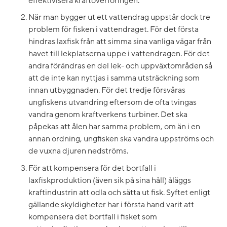
effektivisera kraftöverföringen.
När man bygger ut ett vattendrag uppstår dock tre
problem för fisken i vattendraget. För det första
hindras laxfisk från att simma sina vanliga vägar från
havet till lekplatserna uppe i vattendragen. För det
andra förändras en del lek- och uppväxtområden så
att de inte kan nyttjas i samma utsträckning som
innan utbyggnaden. För det tredje försvåras
ungfiskens utvandring eftersom de ofta tvingas
vandra genom kraftverkens turbiner. Det ska
påpekas att ålen har samma problem, om än i en
annan ordning, ungfisken ska vandra uppströms och
de vuxna djuren nedströms.
För att kompensera för det bortfall i
laxfiskproduktion (även sik på sina håll) åläggs
kraftindustrin att odla och sätta ut fisk. Syftet enligt
gällande skyldigheter har i första hand varit att
kompensera det bortfall i fisket som