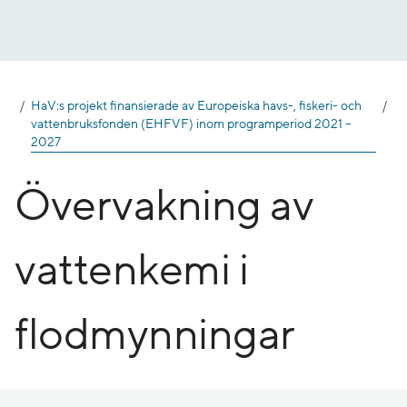
Gå
till
innehåll
HaV:s projekt finansierade av Europeiska havs-, fiskeri- och
vattenbruksfonden (EHFVF) inom programperiod 2021 –
2027
Övervakning av
vattenkemi i
flodmynningar