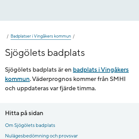
Gå
till
innehåll
Badplatser i Vingåkers kommun
Sjögölets badplats
Sjögölets badplats är en
badplats i Vingåkers
kommun
. Väderprognos kommer från SMHI
och uppdateras var fjärde timma.
Hitta på sidan
Om Sjögölets badplats
Nulägesbedömning och provsvar