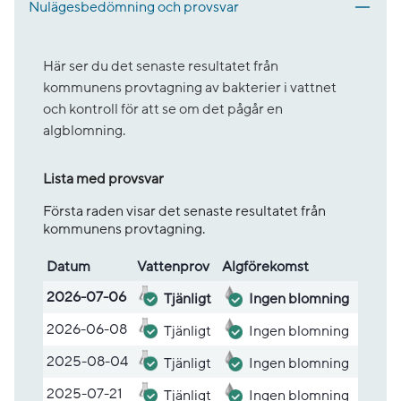
Nulägesbedömning och provsvar
Här ser du det senaste resultatet från
kommunens provtagning av bakterier i vattnet
och kontroll för att se om det pågår en
algblomning.
Lista med provsvar
Första raden visar det senaste resultatet från
kommunens provtagning.
Datum
Vatten­prov
Alg­före­komst
Lista med provsvar
2026-07-06
Tjänligt
Ingen blomning
2026-06-08
Tjänligt
Ingen blomning
2025-08-04
Tjänligt
Ingen blomning
2025-07-21
Tjänligt
Ingen blomning