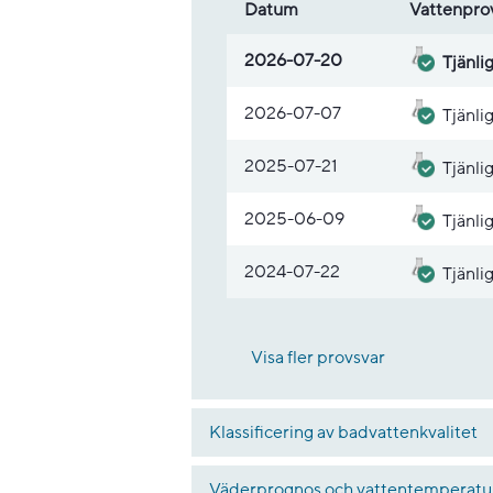
Datum
Vatten­pro
Lista med provsvar
2026-07-20
Tjänli
2026-07-07
Tjänli
2025-07-21
Tjänli
2025-06-09
Tjänli
2024-07-22
Tjänli
Visa fler provsvar
Klassificering av badvattenkvalitet
Väderprognos och vattentemperatu