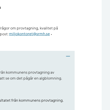
n
rågor om provtagning, kvalitet på
post:
miljokontoret@srmh.se
•
t från kommunens provtagning av
r att se om det pågår en algblomning.
sultatet från kommunens provtagning.