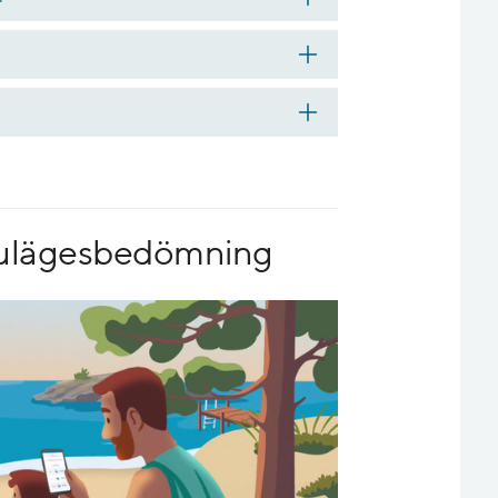
 nulägesbedömning