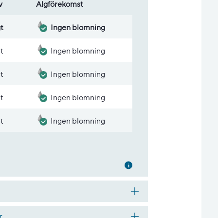
v
Alg­före­komst
gt
Ingen blomning
gt
Ingen blomning
gt
Ingen blomning
gt
Ingen blomning
gt
Ingen blomning
Mer information
r