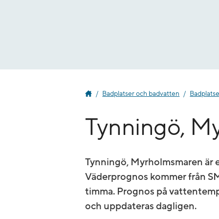
Gå
till
innehåll
Badplatser och badvatten
Badplatse
Tynningö, M
Tynningö, Myrholmsmaren är 
Väderprognos kommer från SMH
timma. Prognos på vatten­tem
och uppdateras dagligen.