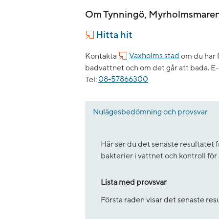
Om Tynningö, Myrholmsmare
Hitta hit
Kontakta
Vaxholms stad
om du har f
badvattnet och om det går att bada.
E-
Tel:
08-57866300
Nulägesbedömning och provsvar
Här ser du det senaste resultate
bakterier i vattnet och kontroll fö
Lista med provsvar
Första raden visar det senaste re