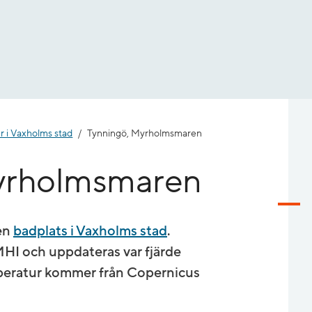
r i Vaxholms stad
Tynningö, Myrholmsmaren
yrholmsmaren
en
badplats i Vaxholms stad
.
I och uppdateras var fjärde
peratur kommer från Copernicus