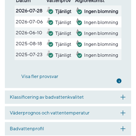
Datum
Vatten­prov
Alg­före­komst
Lista med provsvar
2026-07-28
Tjänligt
Ingen blomning
2026-07-06
Tjänligt
Ingen blomning
2026-06-10
Tjänligt
Ingen blomning
2025-08-18
Tjänligt
Ingen blomning
2025-07-23
Tjänligt
Ingen blomning
Visa fler provsvar
Mer inf
Klassificering av badvattenkvalitet
Väderprognos och vattentemperatur
Badvattenprofil