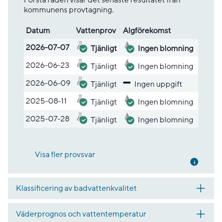
kommunens provtagning.
Datum
Vatten­prov
Alg­före­komst
Lista med provsvar
2026-07-07
Tjänligt
Ingen blomning
2026-06-23
Tjänligt
Ingen blomning
2026-06-09
Tjänligt
Ingen uppgift
2025-08-11
Tjänligt
Ingen blomning
2025-07-28
Tjänligt
Ingen blomning
Visa fler provsvar
Mer inf
Klassificering av badvattenkvalitet
Väderprognos och vattentemperatur