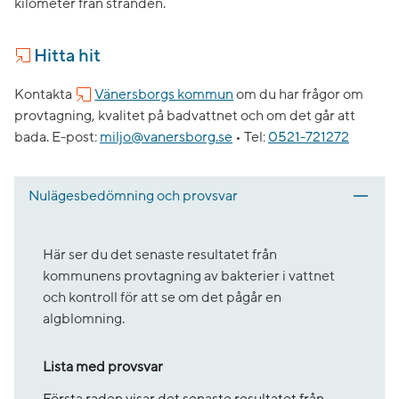
kilometer från stranden.
Hitta hit
Kontakta
Vänersborgs kommun
om du har frågor om
provtagning, kvalitet på badvattnet och om det går att
bada.
E-post:
miljo@vanersborg.se
•
Tel:
0521-721272
Nulägesbedömning och provsvar
Här ser du det senaste resultatet från
kommunens provtagning av bakterier i vattnet
och kontroll för att se om det pågår en
algblomning.
Lista med provsvar
Första raden visar det senaste resultatet från