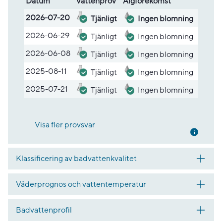
Datum
Vatten­prov
Alg­före­komst
Lista med provsvar
2026-07-20
Tjänligt
Ingen blomning
2026-06-29
Tjänligt
Ingen blomning
2026-06-08
Tjänligt
Ingen blomning
2025-08-11
Tjänligt
Ingen blomning
2025-07-21
Tjänligt
Ingen blomning
Visa fler provsvar
Mer inf
Klassificering av badvattenkvalitet
Väderprognos och vattentemperatur
Badvattenprofil