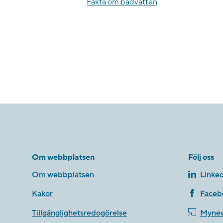
Fakta om badvatten
Om webbplatsen
Följ oss
Om webbplatsen
Linked
Kakor
Faceb
Tillgänglighetsredogörelse
Myne