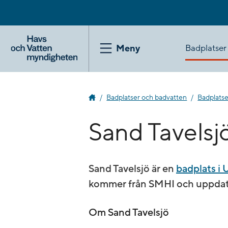
Gå
till
innehåll
Badplatser
Meny
Badplatser och badvatten
Badplats
Sand Tavelsj
Sand Tavelsjö är en
badplats 
kommer från SMHI och uppdate
Om Sand Tavelsjö