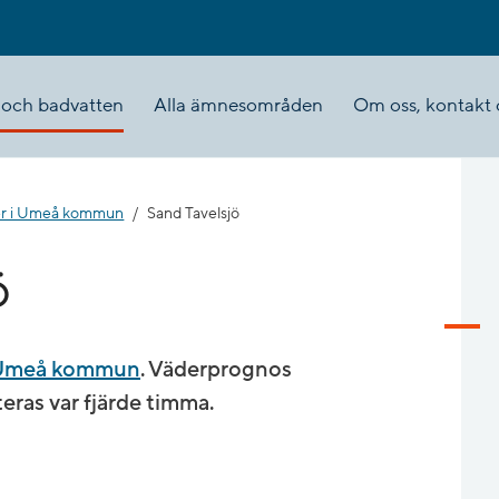
 och badvatten
Alla ämnesområden
Om oss, kontakt 
er i Umeå kommun
Sand Tavelsjö
ö
i Umeå kommun
. Väderprognos
ras var fjärde timma.