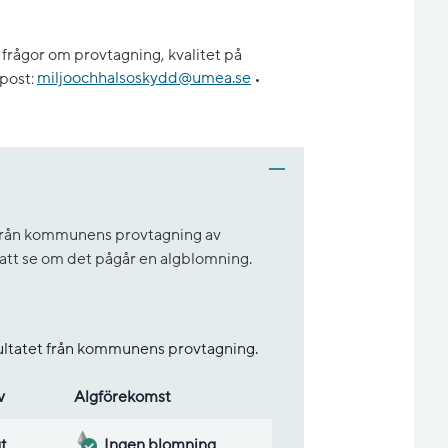
frågor om provtagning, kvalitet på
post:
miljoochhalsoskydd@umea.se
•
t från kommunens provtagning av
r att se om det pågår en algblomning.
sultatet från kommunens provtagning.
v
Alg­före­komst
gt
Ingen blomning