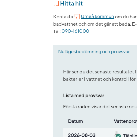
Hitta hit
Kontakta
Umeå kommun
om du har 
badvattnet och om det går att bada.
E-
Tel:
090-161000
Nulägesbedömning och provsvar
Här ser du det senaste resultate
bakterier i vattnet och kontroll fö
Lista med provsvar
Första raden visar det senaste re
Datum
Vatten­pro
Lista med provsvar
2026-08-03
Tjänli