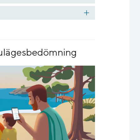
 nulägesbedömning