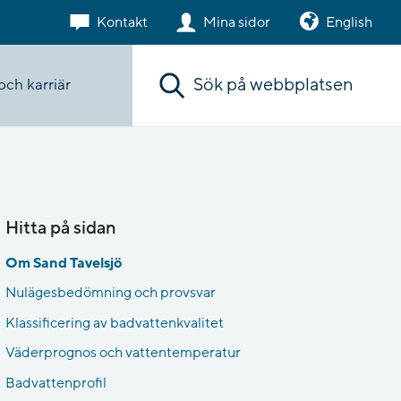
Kontakt
Mina sidor
English
Sök. Sökförslagen presenteras under sökr
och karriär
Hitta på sidan
Om Sand Tavelsjö
Nulägesbedömning och provsvar
Klassificering av badvattenkvalitet
Väderprognos och vattentemperatur
Badvattenprofil