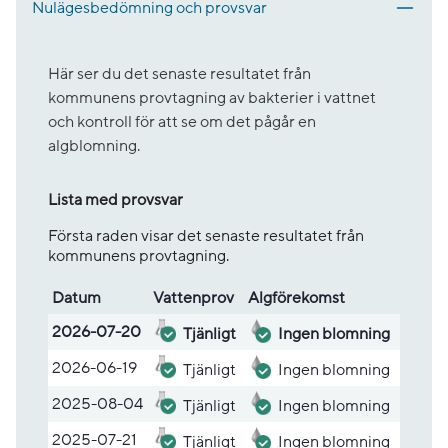
Nulägesbedömning och provsvar
Här ser du det senaste resultatet från
kommunens provtagning av bakterier i vattnet
och kontroll för att se om det pågår en
algblomning.
Lista med provsvar
Första raden visar det senaste resultatet från
kommunens provtagning.
Datum
Vatten­prov
Alg­före­komst
Lista med provsvar
2026-07-20
Tjänligt
Ingen blomning
2026-06-19
Tjänligt
Ingen blomning
2025-08-04
Tjänligt
Ingen blomning
2025-07-21
Tjänligt
Ingen blomning