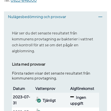
Tel:
0522-696000
Nulägesbedömning och provsvar
Här ser du det senaste resultatet från
kommunens provtagning av bakterier i vattnet
och kontroll för att se om det pågår en
algblomning.
Lista med provsvar
Första raden visar det senaste resultatet från
kommunens provtagning.
Datum
Vatten­prov
Alg­före­komst
Lista med provsvar
2023-07-
Ingen
Tjänligt
31
uppgift