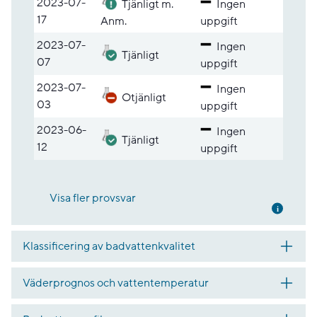
2023-07-
Tjänligt m.
Ingen
17
Anm.
uppgift
2023-07-
Ingen
Tjänligt
07
uppgift
2023-07-
Ingen
Otjänligt
03
uppgift
2023-06-
Ingen
Tjänligt
12
uppgift
Visa fler provsvar
Mer inf
Klassificering av badvattenkvalitet
Väderprognos och vattentemperatur