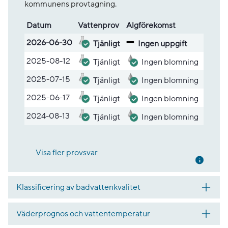
kommunens provtagning.
Datum
Vatten­prov
Alg­före­komst
Lista med provsvar
2026-06-30
Tjänligt
Ingen uppgift
2025-08-12
Tjänligt
Ingen blomning
2025-07-15
Tjänligt
Ingen blomning
2025-06-17
Tjänligt
Ingen blomning
2024-08-13
Tjänligt
Ingen blomning
Visa fler provsvar
Mer inf
Klassificering av badvattenkvalitet
Väderprognos och vattentemperatur