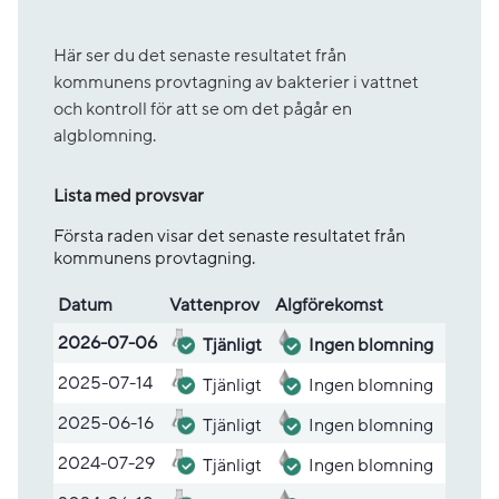
Här ser du det senaste resultatet från
kommunens provtagning av bakterier i vattnet
och kontroll för att se om det pågår en
algblomning.
Lista med provsvar
Första raden visar det senaste resultatet från
kommunens provtagning.
Datum
Vatten­prov
Alg­före­komst
Lista med provsvar
2026-07-06
Tjänligt
Ingen blomning
2025-07-14
Tjänligt
Ingen blomning
2025-06-16
Tjänligt
Ingen blomning
2024-07-29
Tjänligt
Ingen blomning