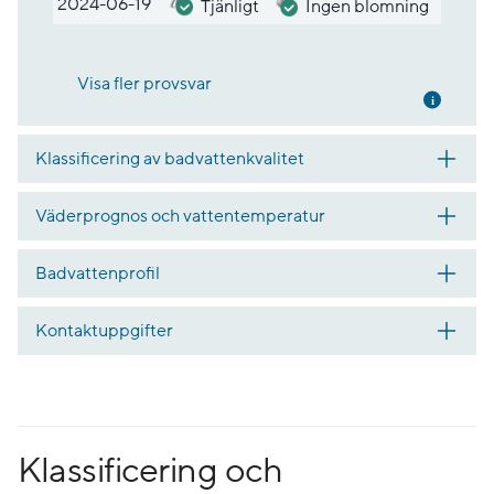
2024-06-19
Tjänligt
Ingen blomning
Visa fler provsvar
Mer inf
Klassificering av badvattenkvalitet
Väderprognos och vattentemperatur
Badvattenprofil
Kontaktuppgifter
Klassificering och