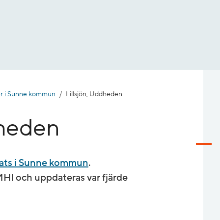
er i Sunne kommun
Lillsjön, Uddheden
dheden
ats i Sunne kommun
.
I och uppdateras var fjärde