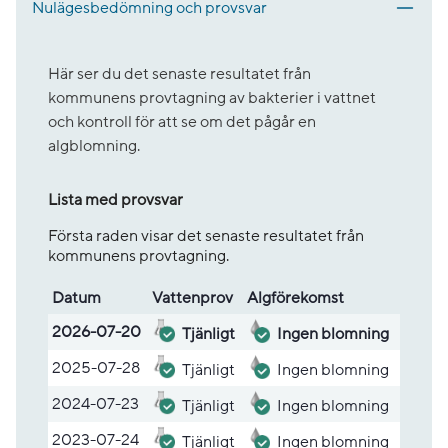
Nulägesbedömning och provsvar
Här ser du det senaste resultatet från
kommunens provtagning av bakterier i vattnet
och kontroll för att se om det pågår en
algblomning.
Lista med provsvar
Första raden visar det senaste resultatet från
kommunens provtagning.
Datum
Vatten­prov
Alg­före­komst
Lista med provsvar
2026-07-20
Tjänligt
Ingen blomning
2025-07-28
Tjänligt
Ingen blomning
2024-07-23
Tjänligt
Ingen blomning
2023-07-24
Tjänligt
Ingen blomning