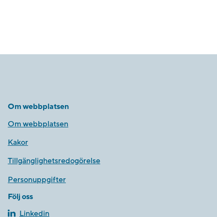
Om webbplatsen
Om webbplatsen
Kakor
Tillgänglighetsredogörelse
Personuppgifter
Följ oss
Linkedin