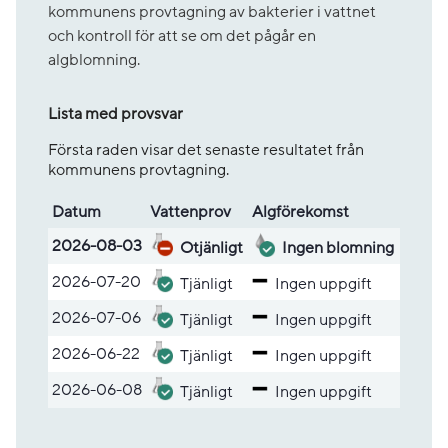
kommunens provtagning av bakterier i vattnet
och kontroll för att se om det pågår en
algblomning.
Lista med provsvar
Första raden visar det senaste resultatet från
kommunens provtagning.
Datum
Vatten­prov
Alg­före­komst
Lista med provsvar
2026-08-03
Otjänligt
Ingen blomning
2026-07-20
Tjänligt
Ingen uppgift
2026-07-06
Tjänligt
Ingen uppgift
2026-06-22
Tjänligt
Ingen uppgift
2026-06-08
Tjänligt
Ingen uppgift