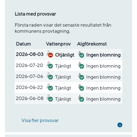
Lista med provsvar
Första raden visar det senaste resultatet från
kommunens provtagning.
Datum
Vatten­prov
Alg­före­komst
Lista med provsvar
2026-08-03
Otjänligt
Ingen blomning
2026-07-20
Tjänligt
Ingen blomning
2026-07-06
Tjänligt
Ingen blomning
2026-06-22
Tjänligt
Ingen blomning
2026-06-08
Tjänligt
Ingen blomning
Visa fler provsvar
Mer inf