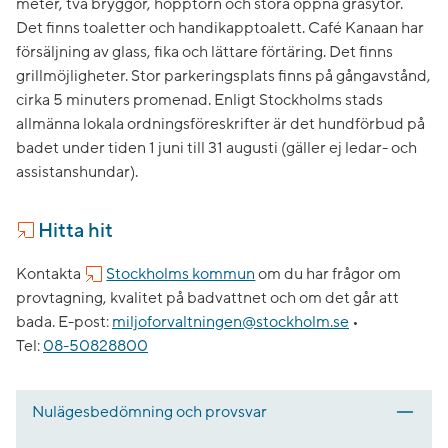
meter, två bryggor, hopptorn och stora öppna gräsytor.
Det finns toaletter och handikapptoalett. Café Kanaan har
försäljning av glass, fika och lättare förtäring. Det finns
grillmöjligheter. Stor parkeringsplats finns på gångavstånd,
cirka 5 minuters promenad. Enligt Stockholms stads
allmänna lokala ordningsföreskrifter är det hundförbud på
badet under tiden 1 juni till 31 augusti (gäller ej ledar- och
assistanshundar).
Hitta hit
Kontakta
Stockholms kommun
om du har frågor om
provtagning, kvalitet på badvattnet och om det går att
bada.
E-post:
miljoforvaltningen@stockholm.se
•
Tel:
08-50828800
Nulägesbedömning och provsvar