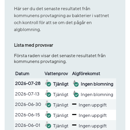
Här ser du det senaste resultatet från
kommunens provtagning av bakterier i vattnet
och kontroll för att se om det pågår en
algblomning.
Lista med provsvar
Första raden visar det senaste resultatet från
kommunens provtagning.
Datum
Vatten­prov
Alg­före­komst
Lista med provsvar
2026-07-28
Tjänligt
Ingen blomning
2026-07-13
Tjänligt
Ingen blomning
2026-06-30
Tjänligt
Ingen uppgift
2026-06-15
Tjänligt
Ingen uppgift
2026-06-01
Tjänligt
Ingen uppgift