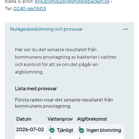
bada.
E-post:
erik.blomquist@smedjebacken.se
•
Tel:
0240-660503
Nulägesbedömning och provsvar
Här ser du det senaste resultatet från
kommunens provtagning av bakterier i vattnet
och kontroll för att se om det pågår en
algblomning.
Lista med provsvar
Första raden visar det senaste resultatet från
kommunens provtagning.
Datum
Vatten­prov
Alg­före­komst
Lista med provsvar
2026-07-02
Tjänligt
Ingen blomning