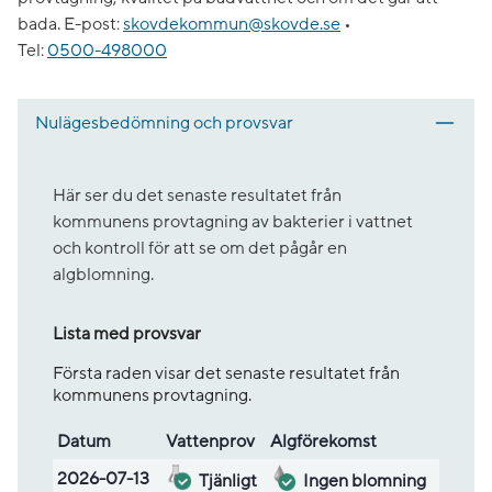
bada.
E-post:
skovdekommun@skovde.se
•
Tel:
0500-498000
Nulägesbedömning och provsvar
Här ser du det senaste resultatet från
kommunens provtagning av bakterier i vattnet
och kontroll för att se om det pågår en
algblomning.
Lista med provsvar
Första raden visar det senaste resultatet från
kommunens provtagning.
Datum
Vatten­prov
Alg­före­komst
Lista med provsvar
2026-07-13
Tjänligt
Ingen blomning