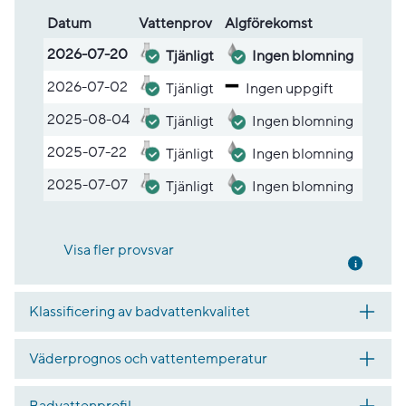
Datum
Vatten­prov
Alg­före­komst
Lista med provsvar
2026-07-20
Tjänligt
Ingen blomning
2026-07-02
Tjänligt
Ingen uppgift
2025-08-04
Tjänligt
Ingen blomning
2025-07-22
Tjänligt
Ingen blomning
2025-07-07
Tjänligt
Ingen blomning
Visa fler provsvar
Mer inf
Klassificering av badvattenkvalitet
Väderprognos och vattentemperatur
Badvattenprofil