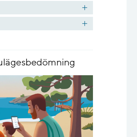
 nulägesbedömning