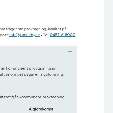
ar frågor om provtagning, kvalitet på
post:
mbf@ronneby.se
•
Tel:
0457-618000
t från kommunens provtagning av
r att se om det pågår en algblomning.
sultatet från kommunens provtagning.
Alg­före­komst