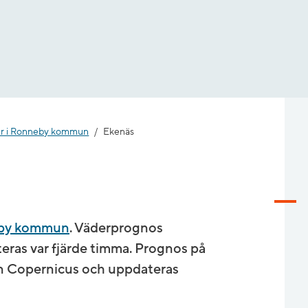
er i Ronneby kommun
Ekenäs
eby kommun
. Väderprognos
ras var fjärde timma. Prognos på
n Copernicus och uppdateras