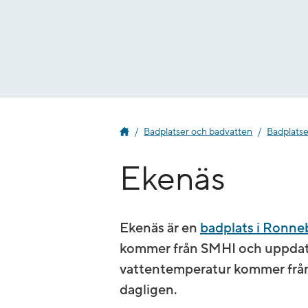
Gå
till
innehåll
Badplatser och badvatten
Badplats
Ekenäs
Ekenäs är en
badplats i Ronn
kommer från SMHI och uppdate
vatten­temperatur kommer frå
dagligen.