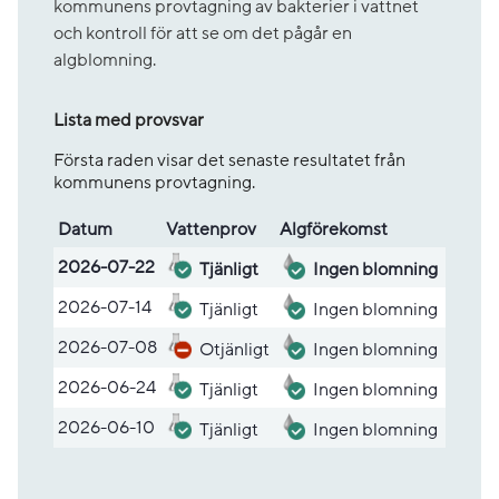
kommunens provtagning av bakterier i vattnet
och kontroll för att se om det pågår en
algblomning.
Lista med provsvar
Första raden visar det senaste resultatet från
kommunens provtagning.
Datum
Vatten­prov
Alg­före­komst
Lista med provsvar
2026-07-22
Tjänligt
Ingen blomning
2026-07-14
Tjänligt
Ingen blomning
2026-07-08
Otjänligt
Ingen blomning
2026-06-24
Tjänligt
Ingen blomning
2026-06-10
Tjänligt
Ingen blomning