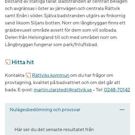
bestånd av ståtliga tallar. Badstranden är centralt belägen
och avgränsas i öster av järnvägen och centrala Rättvik
samt Enån i söder. Själva badstranden utgörs av finkornig
sand liksom Siljans botten. Norr om långbryggan finns ett
gräsbevuxet område avsett för dem som vill solbada.
Delen från Helsingland till och med området norr om
Långbryggan fungerar som park/friluftsbad.
Hitta hit
Kontakta
Rättviks kommun
om du har frågor om
provtagning, kvalitet på badvattnet och om det går att
bada.
E-post:
martin.clarstedt@rattvik.se
•
Tel:
0248-70142
Nulägesbedömning och provsvar
Här ser du det senaste resultatet från