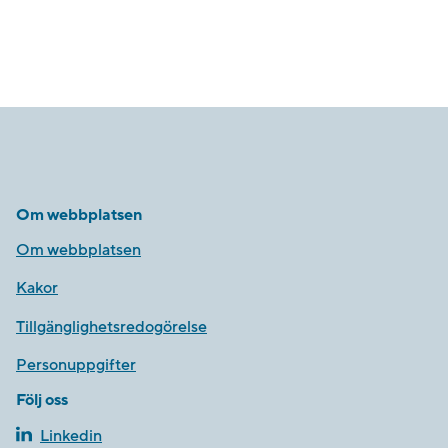
Om webbplatsen
Om webbplatsen
Kakor
Tillgänglighetsredogörelse
Personuppgifter
Följ oss
Linkedin