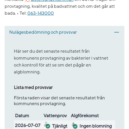
provtagning, kvalitet på badvattnet och om det går att
bada. •
Tel:
063-143000
Nulägesbedömning och provsvar
Här ser du det senaste resultatet från
kommunens provtagning av bakterier i vattnet
och kontroll för att se om det pågår en
algblomning.
Lista med provsvar
Första raden visar det senaste resultatet från
kommunens provtagning.
Datum
Vatten­prov
Alg­före­komst
Lista med provsvar
2026-07-07
Tjänligt
Ingen blomning