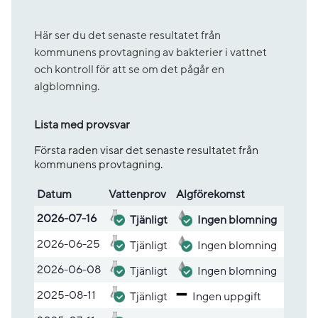
Här ser du det senaste resultatet från
kommunens provtagning av bakterier i vattnet
och kontroll för att se om det pågår en
algblomning.
Lista med provsvar
Första raden visar det senaste resultatet från
kommunens provtagning.
Datum
Vatten­prov
Alg­före­komst
Lista med provsvar
2026-07-16
Tjänligt
Ingen blomning
2026-06-25
Tjänligt
Ingen blomning
2026-06-08
Tjänligt
Ingen blomning
2025-08-11
Tjänligt
Ingen uppgift