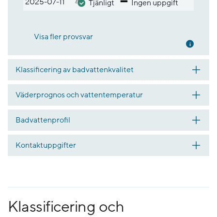
2025-07-11
Tjänligt
Ingen uppgift
Visa fler provsvar
Mer inf
Klassificering av badvattenkvalitet
Väderprognos och vattentemperatur
Badvattenprofil
Kontaktuppgifter
Klassificering och