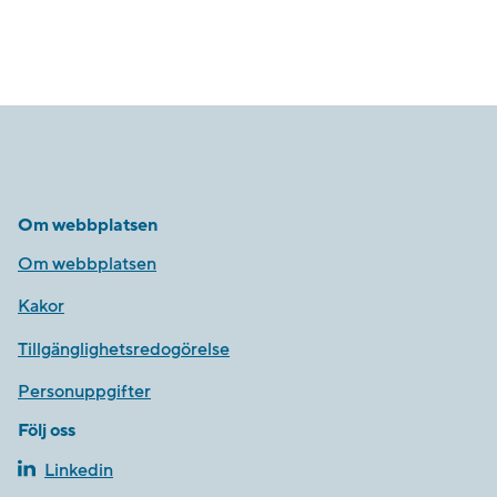
Om webbplatsen
Om webbplatsen
Kakor
Tillgänglighetsredogörelse
Personuppgifter
Följ oss
Linkedin