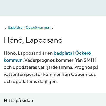
Gå
till
innehåll
Badplatser i Öckerö kommun
Hönö, Lapposand
Hönö, Lapposand är en
badplats i Öckerö
kommun
. Väderprognos kommer från SMHI
och uppdateras var fjärde timma. Prognos på
vatten­temperatur kommer från Copernicus
och uppdateras dagligen.
Hitta på sidan