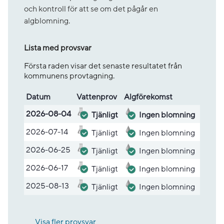
och kontroll för att se om det pågår en
algblomning.
Lista med provsvar
Första raden visar det senaste resultatet från
kommunens provtagning.
Datum
Vatten­prov
Alg­före­komst
Lista med provsvar
2026-08-04
Tjänligt
Ingen blomning
2026-07-14
Tjänligt
Ingen blomning
2026-06-25
Tjänligt
Ingen blomning
2026-06-17
Tjänligt
Ingen blomning
2025-08-13
Tjänligt
Ingen blomning
Visa fler provsvar