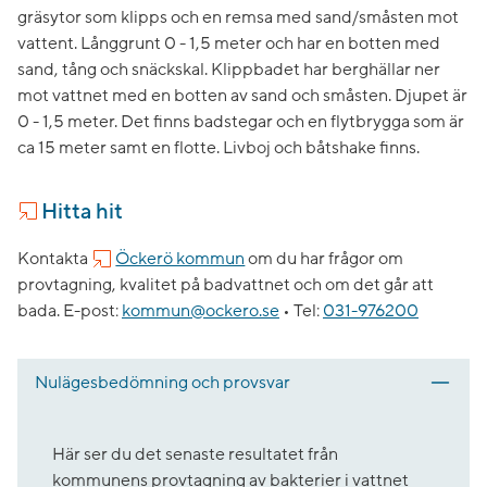
gräsytor som klipps och en remsa med sand/småsten mot
vattent. Långgrunt 0 - 1,5 meter och har en botten med
sand, tång och snäckskal. Klippbadet har berghällar ner
mot vattnet med en botten av sand och småsten. Djupet är
0 - 1,5 meter. Det finns badstegar och en flytbrygga som är
ca 15 meter samt en flotte. Livboj och båtshake finns.
Hitta hit
Kontakta
Öckerö kommun
om du har frågor om
provtagning, kvalitet på badvattnet och om det går att
bada.
E-post:
kommun@ockero.se
•
Tel:
031-976200
Nulägesbedömning och provsvar
Här ser du det senaste resultatet från
kommunens provtagning av bakterier i vattnet