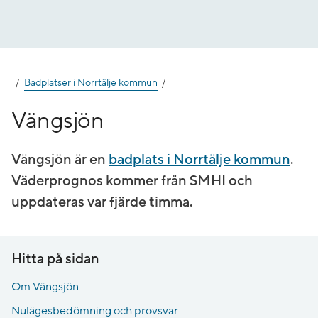
Gå
till
innehåll
Badplatser i Norrtälje kommun
Vängsjön
Vängsjön är en
badplats i Norrtälje kommun
.
Väderprognos kommer från SMHI och
uppdateras var fjärde timma.
Hitta på sidan
Om Vängsjön
Nulägesbedömning och provsvar