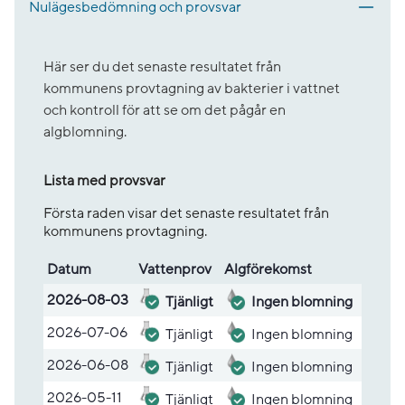
Nulägesbedömning och provsvar
Här ser du det senaste resultatet från
kommunens provtagning av bakterier i vattnet
och kontroll för att se om det pågår en
algblomning.
Lista med provsvar
Första raden visar det senaste resultatet från
kommunens provtagning.
Datum
Vatten­prov
Alg­före­komst
Lista med provsvar
2026-08-03
Tjänligt
Ingen blomning
2026-07-06
Tjänligt
Ingen blomning
2026-06-08
Tjänligt
Ingen blomning
2026-05-11
Tjänligt
Ingen blomning