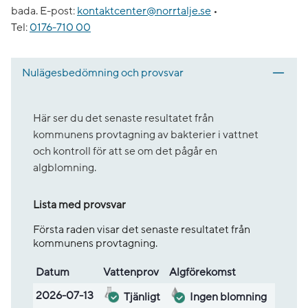
bada.
E-post:
kontaktcenter@norrtalje.se
•
Tel:
0176-710 00
Nulägesbedömning och provsvar
Här ser du det senaste resultatet från
kommunens provtagning av bakterier i vattnet
och kontroll för att se om det pågår en
algblomning.
Lista med provsvar
Första raden visar det senaste resultatet från
kommunens provtagning.
Datum
Vatten­prov
Alg­före­komst
Lista med provsvar
2026-07-13
Tjänligt
Ingen blomning