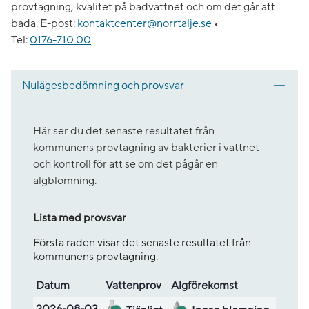
provtagning, kvalitet på badvattnet och om det går att
bada.
E-post:
kontaktcenter@norrtalje.se
•
Tel:
0176-710 00
Nulägesbedömning och provsvar
Här ser du det senaste resultatet från
kommunens provtagning av bakterier i vattnet
och kontroll för att se om det pågår en
algblomning.
Lista med provsvar
Första raden visar det senaste resultatet från
kommunens provtagning.
Datum
Vatten­prov
Alg­före­komst
Lista med provsvar
2026-08-03